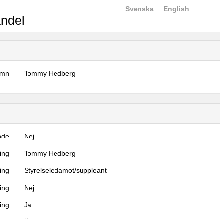
Svenska
English
ndel
amn
Tommy Hedberg
nde
Nej
ning
Tommy Hedberg
ning
Styrelseledamot/suppleant
ing
Nej
ring
Ja