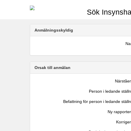
Sök Insynsha
Anmälningsskyldig
N
Orsak till anmälan
Närståe
Person i ledande ställ
Befattning för person i ledande ställ
Ny rapporter
Korrige