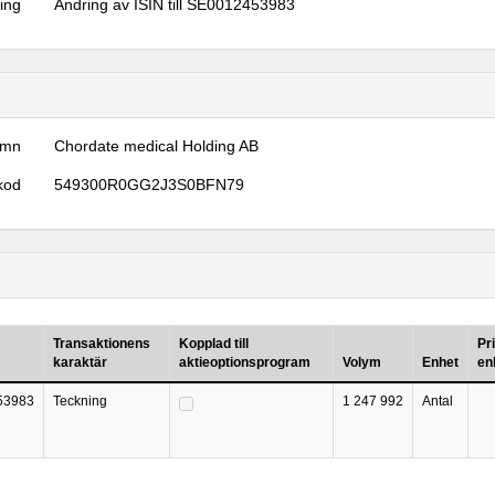
ring
Ändring av ISIN till SE0012453983
amn
Chordate medical Holding AB
kod
549300R0GG2J3S0BFN79
Transaktionens
Kopplad till
Pr
karaktär
aktieoptionsprogram
Volym
Enhet
en
53983
Teckning
1 247 992
Antal