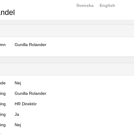
Svenska
English
ndel
amn
Gunilla Rolander
nde
Nej
ning
Gunilla Rolander
ning
HR Direktör
ing
Ja
ring
Nej