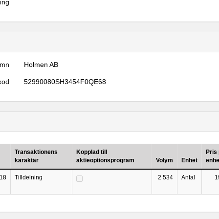
ring
amn
Holmen AB
kod
52990080SH3454F0QE68
Transaktionens
Kopplad till
Pris
karaktär
aktieoptionsprogram
Volym
Enhet
enhe
18
Tilldelning
2 534
Antal
1