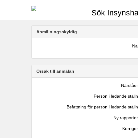
Sök Insynsha
Anmälningsskyldig
N
Orsak till anmälan
Närståe
Person i ledande ställ
Befattning för person i ledande ställ
Ny rapporter
Korrige