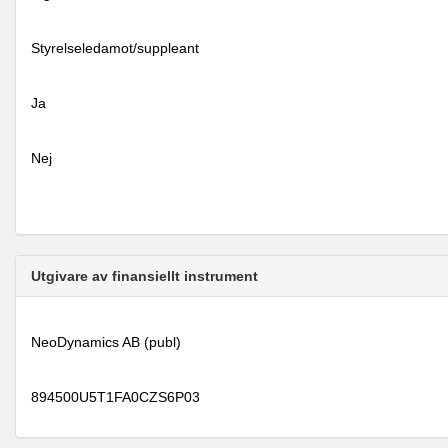
Styrelseledamot/suppleant
Ja
Nej
Utgivare av finansiellt instrument
NeoDynamics AB (publ)
894500U5T1FA0CZS6P03