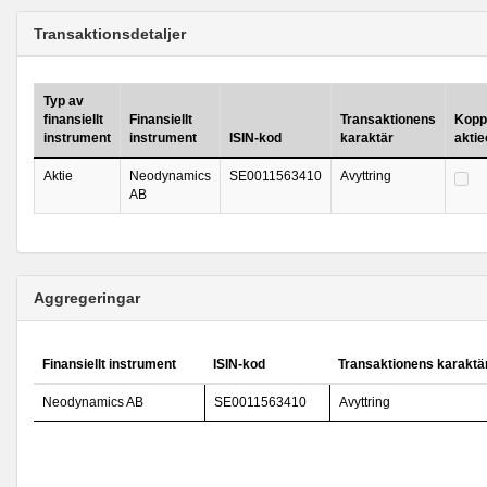
Transaktionsdetaljer
Typ av
finansiellt
Finansiellt
Transaktionens
Koppl
instrument
instrument
ISIN-kod
karaktär
akti
Aktie
Neodynamics
SE0011563410
Avyttring
AB
Aggregeringar
Finansiellt instrument
ISIN-kod
Transaktionens karaktä
Neodynamics AB
SE0011563410
Avyttring