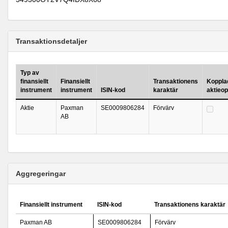
Transaktionsdetaljer
Typ av
finansiellt
Finansiellt
Transaktionens
Kopplad 
instrument
instrument
ISIN-kod
karaktär
aktieo
Aktie
Paxman
SE0009806284
Förvärv
AB
Aggregeringar
Finansiellt instrument
ISIN-kod
Transaktionens karaktär
Paxman AB
SE0009806284
Förvärv