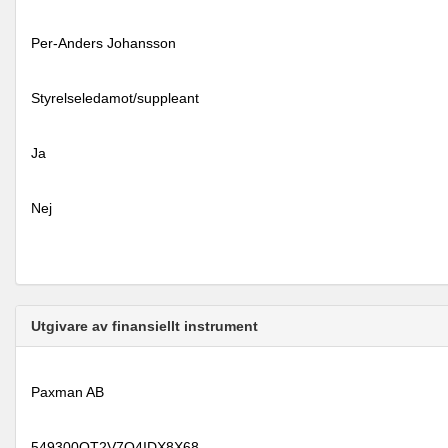
Per-Anders Johansson
Styrelseledamot/suppleant
Ja
Nej
Utgivare av finansiellt instrument
Paxman AB
549300OT2V7Q4IDX8X68