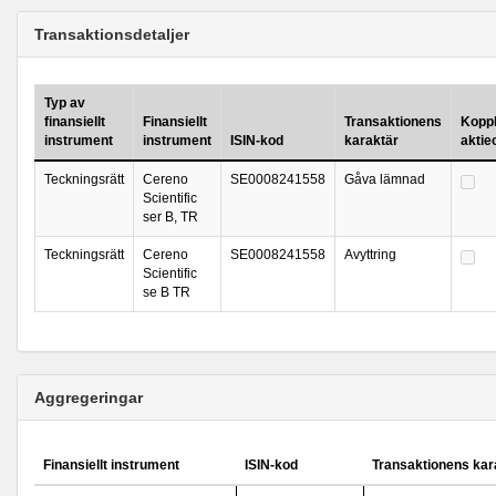
Transaktionsdetaljer
Typ av
finansiellt
Finansiellt
Transaktionens
Koppla
instrument
instrument
ISIN-kod
karaktär
aktie
Teckningsrätt
Cereno
SE0008241558
Gåva lämnad
Scientific
ser B, TR
Teckningsrätt
Cereno
SE0008241558
Avyttring
Scientific
se B TR
Aggregeringar
Finansiellt instrument
ISIN-kod
Transaktionens kar