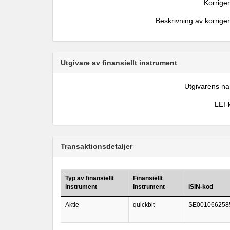
Korrige
Beskrivning av korrige
Utgivare av finansiellt instrument
Utgivarens n
LEI-
Transaktionsdetaljer
Typ av finansiellt
Finansiellt
instrument
instrument
ISIN-kod
Aktie
quickbit
SE001066258