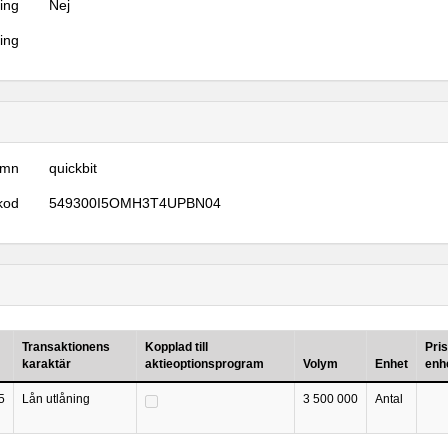
ring
Nej
ring
amn
quickbit
kod
549300I5OMH3T4UPBN04
Transaktionens
Kopplad till
Pris
karaktär
aktieoptionsprogram
Volym
Enhet
enh
5
Lån utlåning
3 500 000
Antal