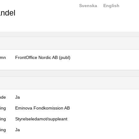
Svenska
English
ndel
amn
FrontOffice Nordic AB (publ)
nde
Ja
ning
Eminova Fondkomission AB
ning
Styrelseledamot/suppleant
ing
Ja