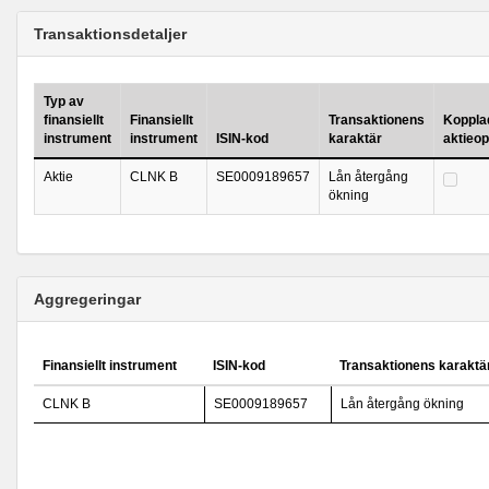
Transaktionsdetaljer
Typ av
finansiellt
Finansiellt
Transaktionens
Kopplad 
instrument
instrument
ISIN-kod
karaktär
aktieo
Aktie
CLNK B
SE0009189657
Lån återgång
ökning
Aggregeringar
Finansiellt instrument
ISIN-kod
Transaktionens karaktä
CLNK B
SE0009189657
Lån återgång ökning