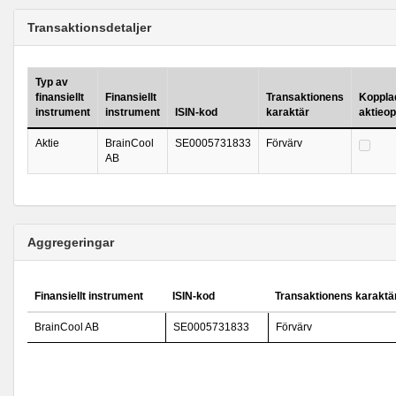
Transaktionsdetaljer
Typ av
finansiellt
Finansiellt
Transaktionens
Kopplad 
instrument
instrument
ISIN-kod
karaktär
aktieo
Aktie
BrainCool
SE0005731833
Förvärv
AB
Aggregeringar
Finansiellt instrument
ISIN-kod
Transaktionens karaktä
BrainCool AB
SE0005731833
Förvärv