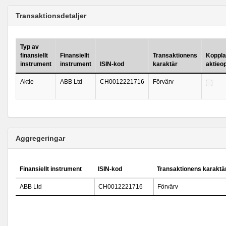
Transaktionsdetaljer
Typ av
finansiellt
Finansiellt
Transaktionens
Kopplad
instrument
instrument
ISIN-kod
karaktär
aktieo
Aktie
ABB Ltd
CH0012221716
Förvärv
Aggregeringar
Finansiellt instrument
ISIN-kod
Transaktionens karaktä
ABB Ltd
CH0012221716
Förvärv