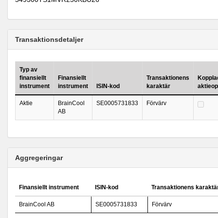
Transaktionsdetaljer
Typ av
finansiellt
Finansiellt
Transaktionens
Kopplad 
instrument
instrument
ISIN-kod
karaktär
aktieo
Aktie
BrainCool
SE0005731833
Förvärv
AB
Aggregeringar
Finansiellt instrument
ISIN-kod
Transaktionens karaktä
BrainCool AB
SE0005731833
Förvärv