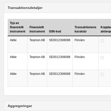
Transaktionsdetaljer
Typ av
finansiellt
Finansiellt
Transaktionens
Kopplad 
instrument
instrument
ISIN-kod
karaktär
aktieo
Aktie
Teqnion AB
SE0012308088
Förvärv
Aktie
Teqnion AB
SE0012308088
Förvärv
Aktie
Teqnion AB
SE0012308088
Förvärv
Aggregeringar