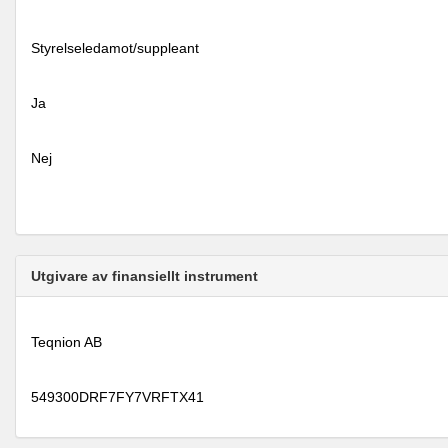
Styrelseledamot/suppleant
Ja
Nej
Utgivare av finansiellt instrument
Teqnion AB
549300DRF7FY7VRFTX41