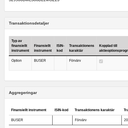
Transaktionsdetaljer
Typ av
finansiellt
Finansiellt
ISIN-
Transaktionens
Kopplad till
instrument
instrument
kod
karaktär
aktieoptionsprog
Option
BUSER
Förvärv
Aggregeringar
Finansiellt instrument
ISIN-kod
Transaktionens karaktär
Tr
BUSER
Förvärv
20