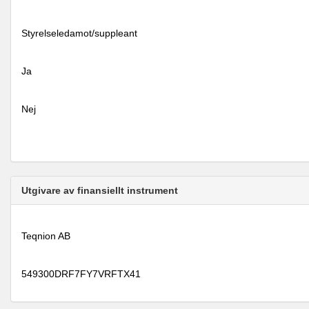
Styrelseledamot/suppleant
Ja
Nej
Utgivare av finansiellt instrument
Teqnion AB
549300DRF7FY7VRFTX41