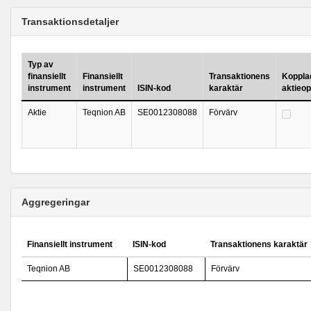
Transaktionsdetaljer
Typ av
finansiellt
Finansiellt
Transaktionens
Kopplad 
instrument
instrument
ISIN-kod
karaktär
aktieo
Aktie
Teqnion AB
SE0012308088
Förvärv
Aggregeringar
Finansiellt instrument
ISIN-kod
Transaktionens karaktär
Teqnion AB
SE0012308088
Förvärv