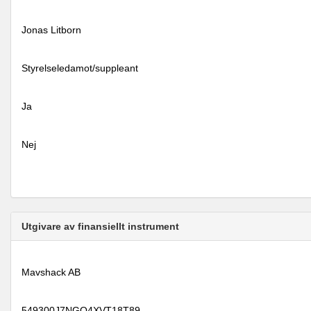
Jonas Litborn
Styrelseledamot/suppleant
Ja
Nej
Utgivare av finansiellt instrument
Mavshack AB
549300J7NGO4XVT18T89