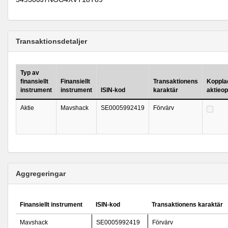
Transaktionsdetaljer
Typ av
finansiellt
Finansiellt
Transaktionens
Kopplad 
instrument
instrument
ISIN-kod
karaktär
aktieo
Aktie
Mavshack
SE0005992419
Förvärv
Aggregeringar
Finansiellt instrument
ISIN-kod
Transaktionens karaktär
Mavshack
SE0005992419
Förvärv