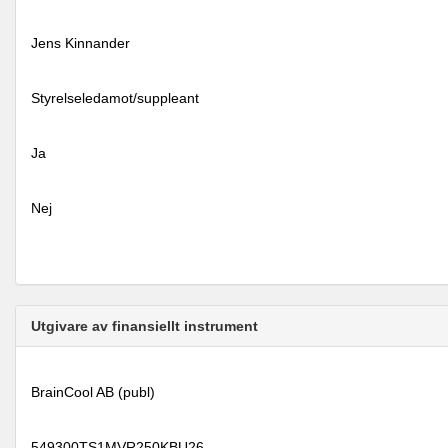
Jens Kinnander
Styrelseledamot/suppleant
Ja
Nej
Utgivare av finansiellt instrument
BrainCool AB (publ)
549300TS1MVR250KBU26