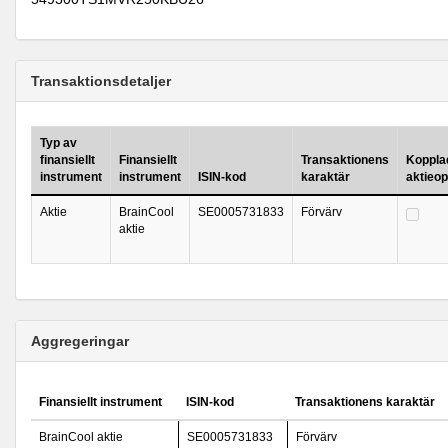
Transaktionsdetaljer
Typ av
finansiellt
Finansiellt
Transaktionens
Kopplad 
instrument
instrument
ISIN-kod
karaktär
aktieo
Aktie
BrainCool
SE0005731833
Förvärv
aktie
Aggregeringar
Finansiellt instrument
ISIN-kod
Transaktionens karaktär
BrainCool aktie
SE0005731833
Förvärv