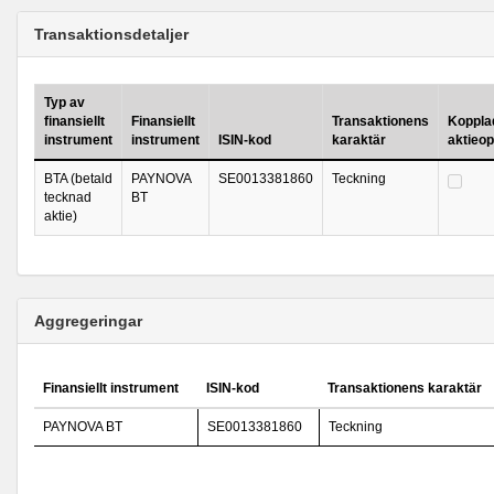
Transaktionsdetaljer
Typ av
finansiellt
Finansiellt
Transaktionens
Kopplad 
instrument
instrument
ISIN-kod
karaktär
aktieo
BTA (betald
PAYNOVA
SE0013381860
Teckning
tecknad
BT
aktie)
Aggregeringar
Finansiellt instrument
ISIN-kod
Transaktionens karaktär
PAYNOVA BT
SE0013381860
Teckning