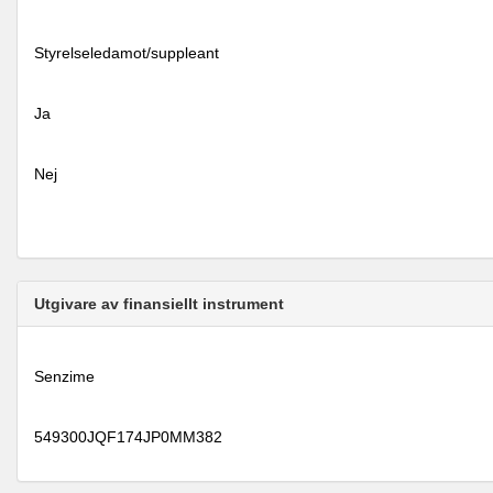
Styrelseledamot/suppleant
Ja
Nej
Utgivare av finansiellt instrument
Senzime
549300JQF174JP0MM382