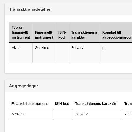
Transaktionsdetaljer
Typ av
finansiellt
Finansiellt
ISIN-
Transaktionens
Kopplad till
instrument
instrument
kod
karaktär
aktieoptionsprog
Aktie
Senzime
Förvärv
Aggregeringar
Finansiellt instrument
ISIN-kod
Transaktionens karaktär
Tran
Senzime
Förvärv
201