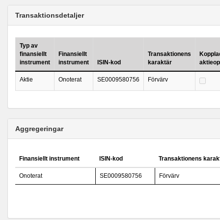
Transaktionsdetaljer
Typ av
finansiellt
Finansiellt
Transaktionens
Kopplad 
instrument
instrument
ISIN-kod
karaktär
aktieo
Aktie
Onoterat
SE0009580756
Förvärv
Aggregeringar
Finansiellt instrument
ISIN-kod
Transaktionens karak
Onoterat
SE0009580756
Förvärv