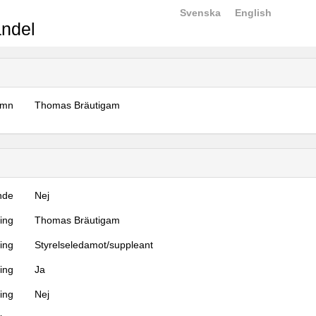
Svenska
English
ndel
amn
Thomas Bräutigam
nde
Nej
ning
Thomas Bräutigam
ning
Styrelseledamot/suppleant
ing
Ja
ring
Nej