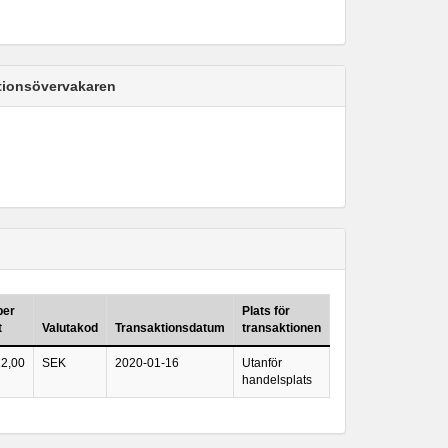
ktionsövervakaren
per
Plats för
t
Valutakod
Transaktionsdatum
transaktionen
12,00
SEK
2020-01-16
Utanför
handelsplats