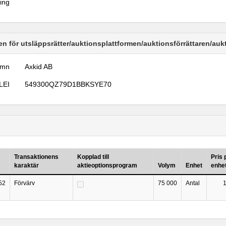
ring
n för utsläppsrätter/auktionsplattformen/auktionsförrättaren/au
amn
Axkid AB
LEI
549300QZ79D1BBKSYE70
Transaktionens
Kopplad till
Pris 
karaktär
aktieoptionsprogram
Volym
Enhet
enhe
52
Förvärv
75 000
Antal