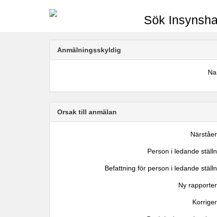
Sök Insynsha
Anmälningsskyldig
N
Orsak till anmälan
Närståe
Person i ledande ställ
Befattning för person i ledande ställ
Ny rapporter
Korrige