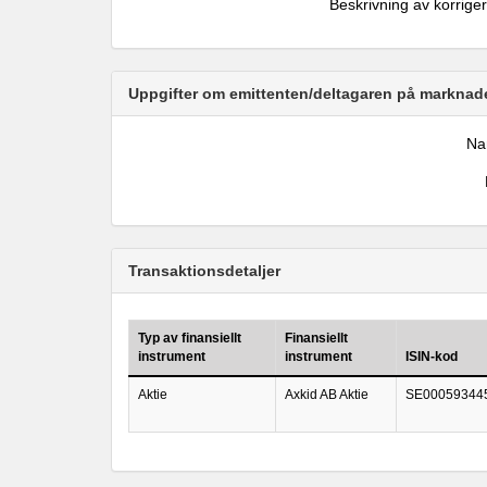
Beskrivning av korrige
Uppgifter om emittenten/deltagaren på marknade
N
Transaktionsdetaljer
Typ av finansiellt
Finansiellt
instrument
instrument
ISIN-kod
Aktie
Axkid AB Aktie
SE00059344