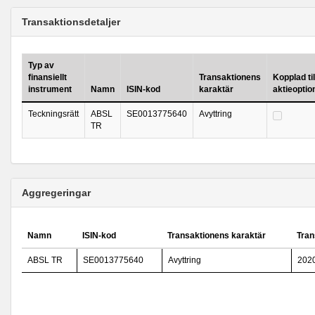
Transaktionsdetaljer
Typ av
finansiellt
Transaktionens
Kopplad til
instrument
Namn
ISIN-kod
karaktär
aktieopti
Teckningsrätt
ABSL
SE0013775640
Avyttring
TR
Aggregeringar
Namn
ISIN-kod
Transaktionens karaktär
Tran
ABSL TR
SE0013775640
Avyttring
202