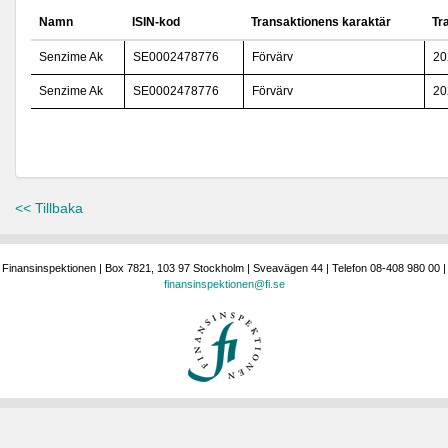
Namn
ISIN-kod
Transaktionens karaktär
Tr
Senzime Ak
SE0002478776
Förvärv
20
Senzime Ak
SE0002478776
Förvärv
20
<< Tillbaka
Finansinspektionen | Box 7821, 103 97 Stockholm | Sveavägen 44 | Telefon 08-408 980 00 |
finansinspektionen@fi.se