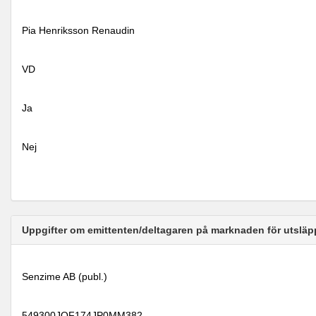
Pia Henriksson Renaudin
VD
Ja
Nej
Uppgifter om emittenten/deltagaren på marknaden för utsläp
Senzime AB (publ.)
549300JQF174JP0MM382