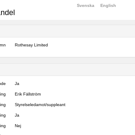
Svenska
English
ndel
amn
Rothesay Limited
nde
Ja
ning
Erik Fällström
ning
Styrelseledamot/suppleant
ing
Ja
ring
Nej