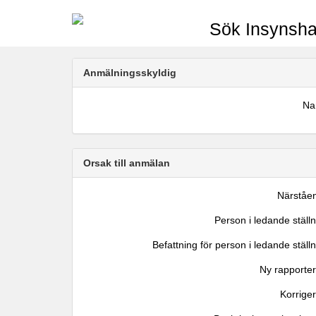
Sök Insynsha
Anmälningsskyldig
N
Orsak till anmälan
Närståe
Person i ledande ställ
Befattning för person i ledande ställ
Ny rapporter
Korrige