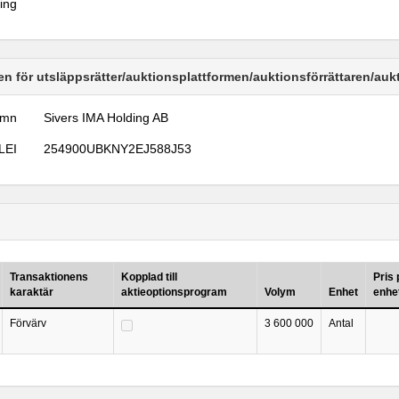
ring
n för utsläppsrätter/auktionsplattformen/auktionsförrättaren/au
amn
Sivers IMA Holding AB
LEI
254900UBKNY2EJ588J53
Transaktionens
Kopplad till
Pris 
karaktär
aktieoptionsprogram
Volym
Enhet
enhe
Förvärv
3 600 000
Antal