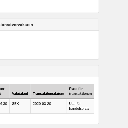
ktionsövervakaren
per
Plats för
t
Valutakod
Transaktionsdatum
transaktionen
6,30
SEK
2020-03-20
Utanför
handelsplats