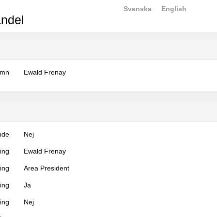
Svenska
English
ndel
amn
Ewald Frenay
nde
Nej
ning
Ewald Frenay
ning
Area President
ing
Ja
ring
Nej