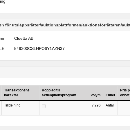
ring
n för utsläppsrätter/auktionsplattformen/auktionsförrättaren/au
amn
Cloetta AB
LEI
549300CSLHPO6Y1AZN37
Transaktionens
Kopplad till
Pris p
karaktär
aktieoptionsprogram
Volym
Enhet
enhet
Tilldelning
7 296
Antal