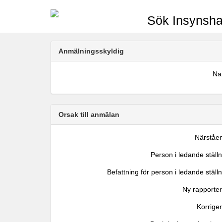
Sök Insynsha
Anmälningsskyldig
N
Orsak till anmälan
Närståe
Person i ledande ställ
Befattning för person i ledande ställ
Ny rapporter
Korrige