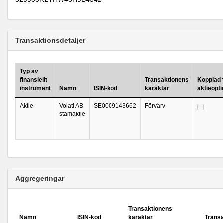
Transaktionsdetaljer
Typ av
finansiellt
Transaktionens
Kopplad t
instrument
Namn
ISIN-kod
karaktär
aktieopt
Aktie
Volati AB
SE0009143662
Förvärv
stamaktie
Aggregeringar
Transaktionens
Namn
ISIN-kod
karaktär
Trans