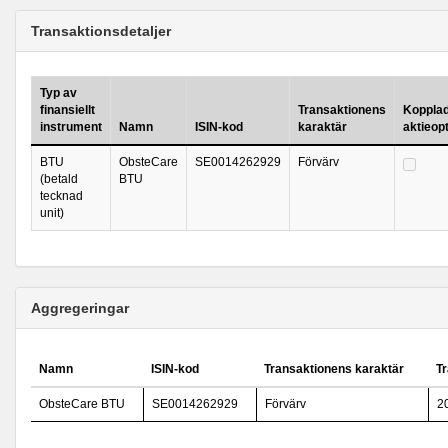
Transaktionsdetaljer
Typ av
finansiellt
Transaktionens
Kopplad 
instrument
Namn
ISIN-kod
karaktär
aktieop
BTU
ObsteCare
SE0014262929
Förvärv
(betald
BTU
tecknad
unit)
Aggregeringar
Namn
ISIN-kod
Transaktionens karaktär
T
ObsteCare BTU
SE0014262929
Förvärv
2