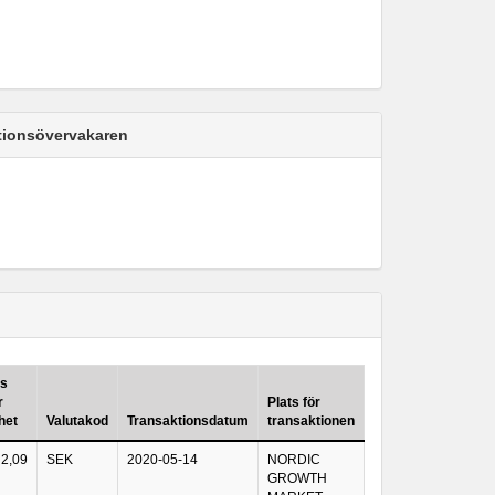
ktionsövervakaren
is
r
Plats för
het
Valutakod
Transaktionsdatum
transaktionen
2,09
SEK
2020-05-14
NORDIC
GROWTH