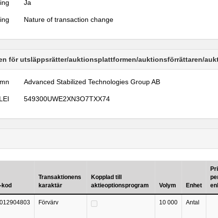
ring
Ja
ring
Nature of transaction change
n för utsläppsrätter/auktionsplattformen/auktionsförrättaren/au
amn
Advanced Stabilized Technologies Group AB
LEI
549300UWE2XN3O7TXX74
Pr
Transaktionens
Kopplad till
pe
-kod
karaktär
aktieoptionsprogram
Volym
Enhet
en
012904803
Förvärv
10 000
Antal