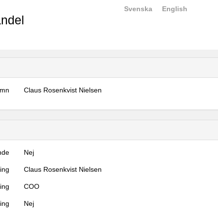
Svenska
English
ndel
amn
Claus Rosenkvist Nielsen
nde
Nej
ning
Claus Rosenkvist Nielsen
ning
COO
ing
Nej