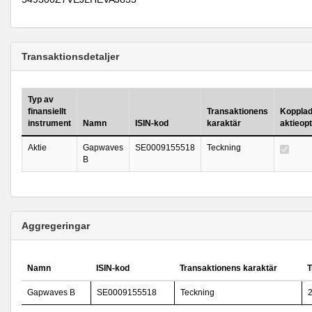
Transaktionsdetaljer
Typ av
finansiellt
Transaktionens
Kopplad 
instrument
Namn
ISIN-kod
karaktär
aktieop
Aktie
Gapwaves
SE0009155518
Teckning
B
Aggregeringar
Namn
ISIN-kod
Transaktionens karaktär
T
Gapwaves B
SE0009155518
Teckning