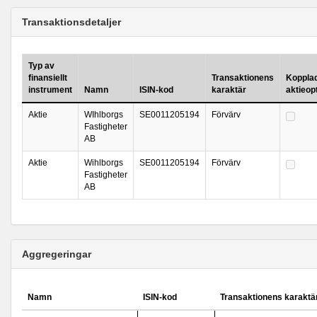
Transaktionsdetaljer
Typ av
finansiellt
Transaktionens
Kopplad 
instrument
Namn
ISIN-kod
karaktär
aktieop
Aktie
WIhlborgs
SE0011205194
Förvärv
Fastigheter
AB
Aktie
Wihlborgs
SE0011205194
Förvärv
Fastigheter
AB
Aggregeringar
Namn
ISIN-kod
Transaktionens karaktä