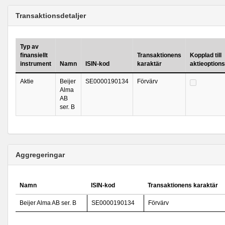
Transaktionsdetaljer
Typ av
finansiellt
Transaktionens
Kopplad till
instrument
Namn
ISIN-kod
karaktär
aktieoption
Aktie
Beijer
SE0000190134
Förvärv
Alma
AB
ser. B
Aggregeringar
Namn
ISIN-kod
Transaktionens karaktär
Beijer Alma AB ser. B
SE0000190134
Förvärv