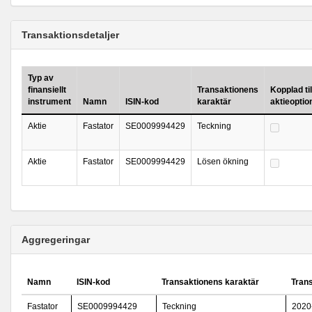
Transaktionsdetaljer
Typ av
finansiellt
Transaktionens
Kopplad til
instrument
Namn
ISIN-kod
karaktär
aktieopti
Aktie
Fastator
SE0009994429
Teckning
Aktie
Fastator
SE0009994429
Lösen ökning
Aggregeringar
Namn
ISIN-kod
Transaktionens karaktär
Tran
Fastator
SE0009994429
Teckning
2020