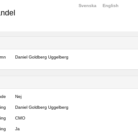
Svenska
English
ndel
amn
Daniel Goldberg Uggelberg
nde
Nej
ning
Daniel Goldberg Uggelberg
ning
CMO
ing
Ja