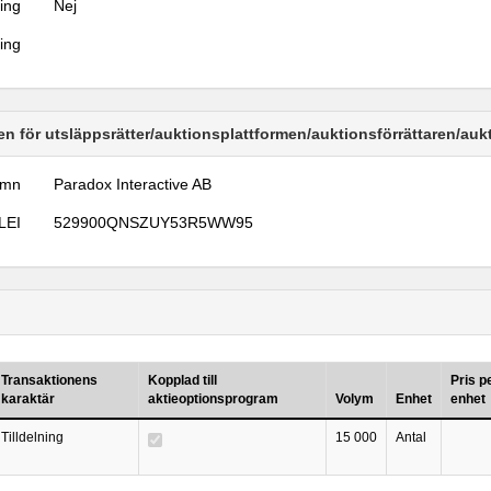
ring
Nej
ring
n för utsläppsrätter/auktionsplattformen/auktionsförrättaren/au
amn
Paradox Interactive AB
LEI
529900QNSZUY53R5WW95
Transaktionens
Kopplad till
Pris p
karaktär
aktieoptionsprogram
Volym
Enhet
enhet
Tilldelning
15 000
Antal