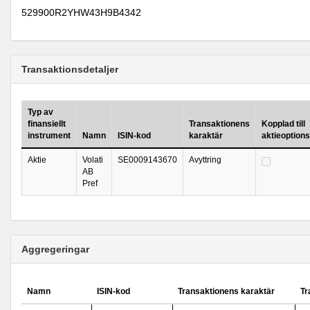
529900R2YHW43H9B4342
Transaktionsdetaljer
Typ av
finansiellt
Transaktionens
Kopplad till
instrument
Namn
ISIN-kod
karaktär
aktieoption
Aktie
Volati
SE0009143670
Avyttring
AB
Pref
Aggregeringar
Namn
ISIN-kod
Transaktionens karaktär
Tr