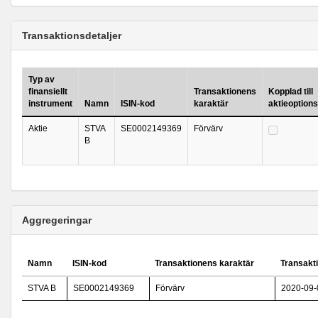
Transaktionsdetaljer
Typ av
finansiellt
Transaktionens
Kopplad till
instrument
Namn
ISIN-kod
karaktär
aktieoption
Aktie
STVA
SE0002149369
Förvärv
B
Aggregeringar
Namn
ISIN-kod
Transaktionens karaktär
Transakt
STVA B
SE0002149369
Förvärv
2020-09-