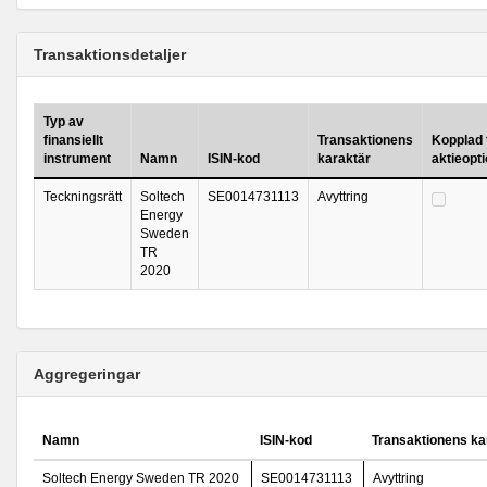
Transaktionsdetaljer
Typ av
finansiellt
Transaktionens
Kopplad t
instrument
Namn
ISIN-kod
karaktär
aktieopt
Teckningsrätt
Soltech
SE0014731113
Avyttring
Energy
Sweden
TR
2020
Aggregeringar
Namn
ISIN-kod
Transaktionens ka
Soltech Energy Sweden TR 2020
SE0014731113
Avyttring