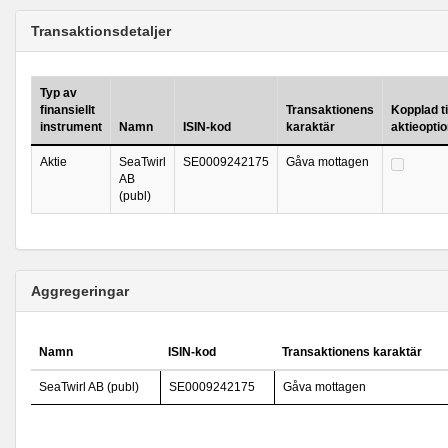
Transaktionsdetaljer
Typ av
finansiellt
Transaktionens
Kopplad ti
instrument
Namn
ISIN-kod
karaktär
aktieopti
Aktie
SeaTwirl
SE0009242175
Gåva mottagen
AB
(publ)
Aggregeringar
Namn
ISIN-kod
Transaktionens karaktär
SeaTwirl AB (publ)
SE0009242175
Gåva mottagen