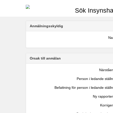
Sök Insynsha
Anmälningsskyldig
N
Orsak till anmälan
Närståe
Person i ledande ställ
Befattning för person i ledande ställ
Ny rapporter
Korrige