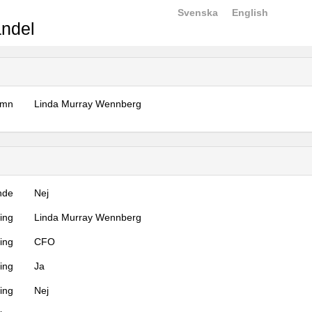
Svenska
English
ndel
amn
Linda Murray Wennberg
nde
Nej
ning
Linda Murray Wennberg
ning
CFO
ing
Ja
ring
Nej