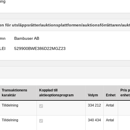
ring
n för utsläppsrätter/auktionsplattformen/auktionsförrättaren/au
amn
Bambuser AB
LEI
529900BWE386D22MGZ23
Transaktionens
Kopplad till
Pris 
karaktär
aktieoptionsprogram
Volym
Enhet
enhet
Tilldelning
334 212
Antal
Tilldelning
340 434
Antal