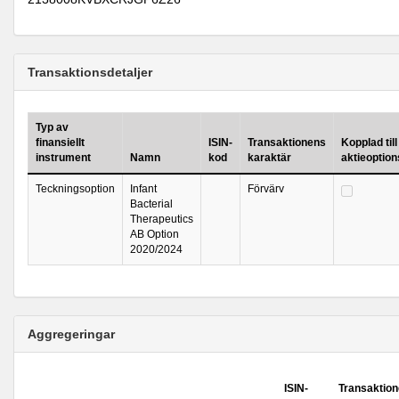
Transaktionsdetaljer
Typ av
finansiellt
ISIN-
Transaktionens
Kopplad till
instrument
Namn
kod
karaktär
aktieoptio
Teckningsoption
Infant
Förvärv
Bacterial
Therapeutics
AB Option
2020/2024
Aggregeringar
ISIN-
Transaktio