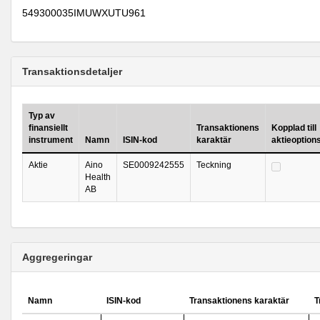
549300035IMUWXUTU961
Transaktionsdetaljer
Typ av
finansiellt
Transaktionens
Kopplad till
instrument
Namn
ISIN-kod
karaktär
aktieoptio
Aktie
Aino
SE0009242555
Teckning
Health
AB
Aggregeringar
Namn
ISIN-kod
Transaktionens karaktär
T