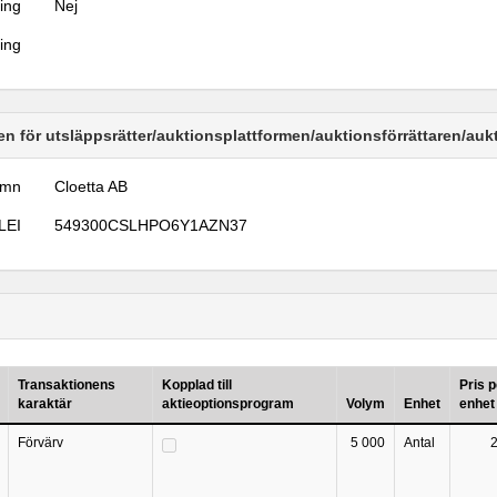
ring
Nej
ring
n för utsläppsrätter/auktionsplattformen/auktionsförrättaren/au
amn
Cloetta AB
LEI
549300CSLHPO6Y1AZN37
Transaktionens
Kopplad till
Pris p
karaktär
aktieoptionsprogram
Volym
Enhet
enhet
Förvärv
5 000
Antal