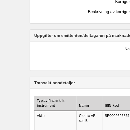
Korrige
Beskrivning av korrige
Uppgifter om emittenten/deltagaren på marknade
N
Transaktionsdetaljer
Typ av finansiellt
instrument
Namn
ISIN-kod
Aktie
Cloetta AB
SE0002626861
ser. B