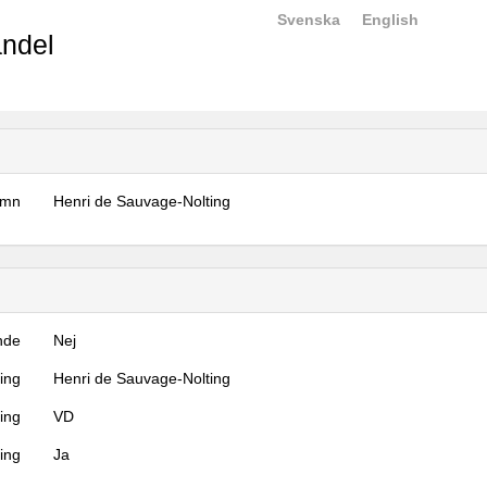
Svenska
English
ndel
amn
Henri de Sauvage-Nolting
nde
Nej
ning
Henri de Sauvage-Nolting
ning
VD
ing
Ja