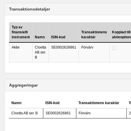
Transaktionsdetaljer
Typ av
finansiellt
Transaktionens
Kopplad till
instrument
Namn
ISIN-kod
karaktär
aktieoptio
Aktie
Cloetta
SE0002626861
Förvärv
AB ser.
B
Aggregeringar
Namn
ISIN-kod
Transaktionens karaktär
T
Cloetta AB ser. B
SE0002626861
Förvärv
2