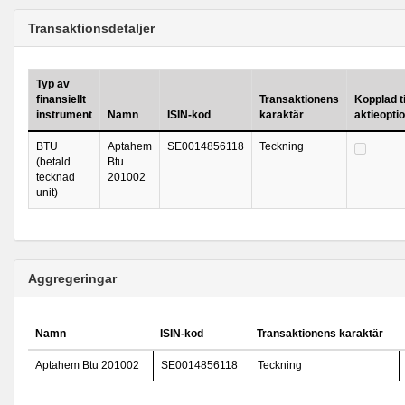
Transaktionsdetaljer
Typ av
finansiellt
Transaktionens
Kopplad ti
instrument
Namn
ISIN-kod
karaktär
aktieopt
BTU
Aptahem
SE0014856118
Teckning
(betald
Btu
tecknad
201002
unit)
Aggregeringar
Namn
ISIN-kod
Transaktionens karaktär
Aptahem Btu 201002
SE0014856118
Teckning