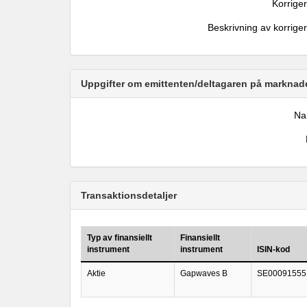
Korrige
Beskrivning av korrige
Uppgifter om emittenten/deltagaren på marknade
N
Transaktionsdetaljer
Typ av finansiellt
Finansiellt
instrument
instrument
ISIN-kod
Aktie
Gapwaves B
SE00091555