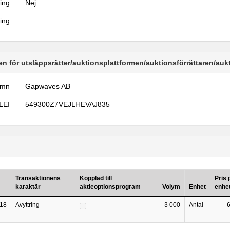
ring
Nej
ring
n för utsläppsrätter/auktionsplattformen/auktionsförrättaren/au
amn
Gapwaves AB
LEI
549300Z7VEJLHEVAJ835
Transaktionens
Kopplad till
Pris 
karaktär
aktieoptionsprogram
Volym
Enhet
enhe
18
Avyttring
3 000
Antal