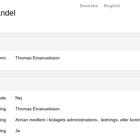
Svenska
English
ndel
amn
Thomas Emanuelsson
nde
Nej
ning
Thomas Emanuelsson
ning
Annan medlem i bolagets administrations-, lednings- eller kont
ing
Ja