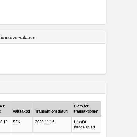
ktionsövervakaren
per
Plats för
t
Valutakod
Transaktionsdatum
transaktionen
68,10
SEK
2020-11-16
Utanför
handelsplats