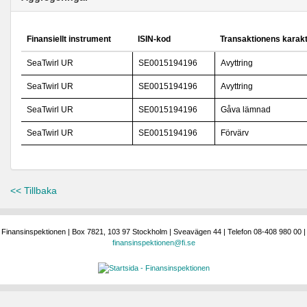
Finansiellt instrument
ISIN-kod
Transaktionens karak
SeaTwirl UR
SE0015194196
Avyttring
SeaTwirl UR
SE0015194196
Avyttring
SeaTwirl UR
SE0015194196
Gåva lämnad
SeaTwirl UR
SE0015194196
Förvärv
<< Tillbaka
Finansinspektionen | Box 7821, 103 97 Stockholm | Sveavägen 44 | Telefon 08-408 980 00 |
finansinspektionen@fi.se