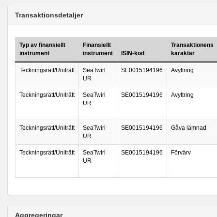
Transaktionsdetaljer
Typ av finansiellt
Finansiellt
Transaktionens
instrument
instrument
ISIN-kod
karaktär
Teckningsrätt/Uniträtt
SeaTwirl
SE0015194196
Avyttring
UR
Teckningsrätt/Uniträtt
SeaTwirl
SE0015194196
Avyttring
UR
Teckningsrätt/Uniträtt
SeaTwirl
SE0015194196
Gåva lämnad
UR
Teckningsrätt/Uniträtt
SeaTwirl
SE0015194196
Förvärv
UR
Aggregeringar