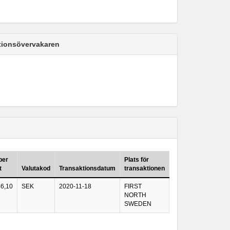
ktionsövervakaren
per
Plats för
t
Valutakod
Transaktionsdatum
transaktionen
46,10
SEK
2020-11-18
FIRST
NORTH
SWEDEN