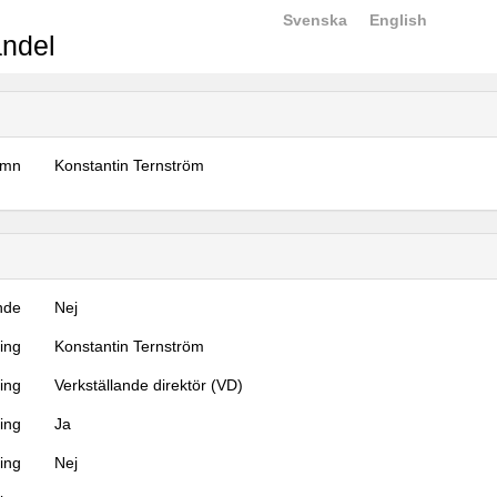
Svenska
English
ndel
amn
Konstantin Ternström
nde
Nej
ning
Konstantin Ternström
ning
Verkställande direktör (VD)
ing
Ja
ring
Nej