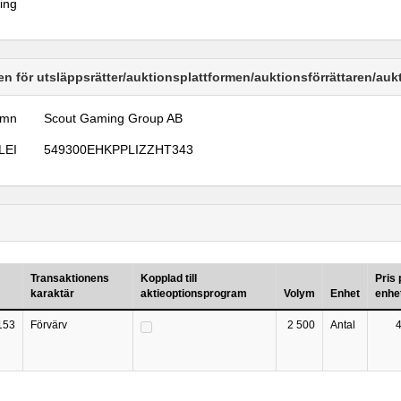
ring
n för utsläppsrätter/auktionsplattformen/auktionsförrättaren/au
amn
Scout Gaming Group AB
LEI
549300EHKPPLIZZHT343
Transaktionens
Kopplad till
Pris 
karaktär
aktieoptionsprogram
Volym
Enhet
enhe
153
Förvärv
2 500
Antal