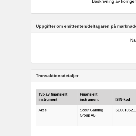
Beskrivning av korrige
Uppgifter om emittenten/deltagaren på marknade
N
Transaktionsdetaljer
Typ av finansiellt
Finansiellt
instrument
instrument
ISIN-kod
Aktie
Scout Gaming
SE0010521
Group AB