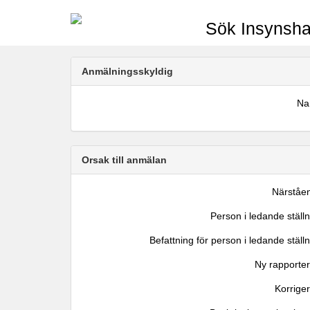
Sök Insynsha
Anmälningsskyldig
N
Orsak till anmälan
Närståe
Person i ledande ställ
Befattning för person i ledande ställ
Ny rapporter
Korrige