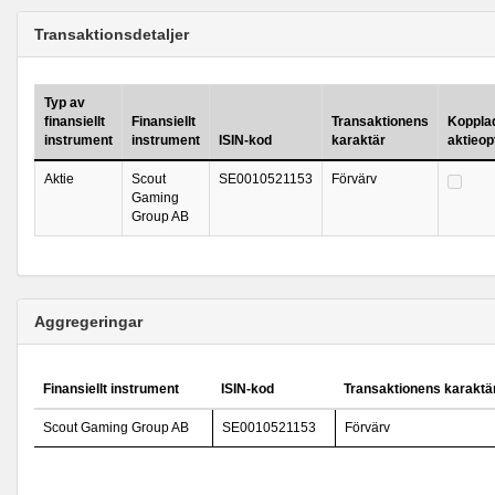
Transaktionsdetaljer
Typ av
finansiellt
Finansiellt
Transaktionens
Kopplad 
instrument
instrument
ISIN-kod
karaktär
aktieo
Aktie
Scout
SE0010521153
Förvärv
Gaming
Group AB
Aggregeringar
Finansiellt instrument
ISIN-kod
Transaktionens karaktä
Scout Gaming Group AB
SE0010521153
Förvärv