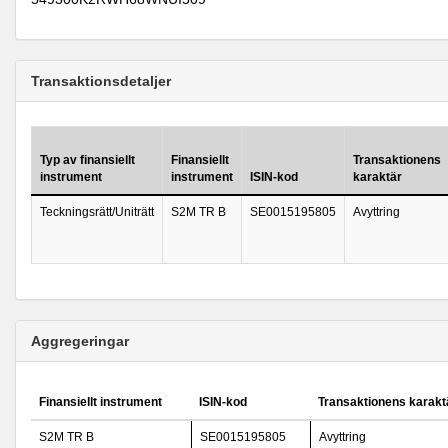
Transaktionsdetaljer
Typ av finansiellt
Finansiellt
Transaktionens
instrument
instrument
ISIN-kod
karaktär
Teckningsrätt/Uniträtt
S2M TR B
SE0015195805
Avyttring
Aggregeringar
Finansiellt instrument
ISIN-kod
Transaktionens karakt
S2M TR B
SE0015195805
Avyttring