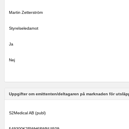
Martin Zetterström
Styrelseledamot
Ja
Nej
Uppgifter om emittenten/deltagaren på marknaden för utsläp
S2Medical AB (publ)
549300K2RWH68WNUI509