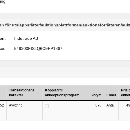
ring
n för utsläppsrätter/auktionsplattformen/auktionsförrättaren/au
ent
Indutrade AB
kod
549300FISLQ6CEFP1867
Transaktionens
Kopplad till
Pris 
karaktär
aktieoptionsprogram
Volym
Enhet
enhe
52
Avyttring
878
Antal
49