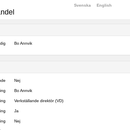
Svenska
English
ndel
dig
Bo Annvik
nde
Nej
ning
Bo Annvik
ning
Verkställande direktör (VD)
ing
Ja
ring
Nej