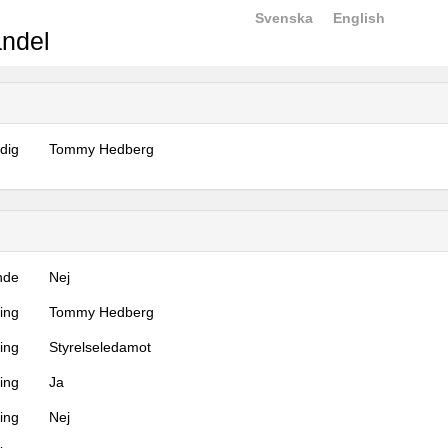
Svenska
English
ndel
dig
Tommy Hedberg
nde
Nej
ning
Tommy Hedberg
ning
Styrelseledamot
ing
Ja
ring
Nej