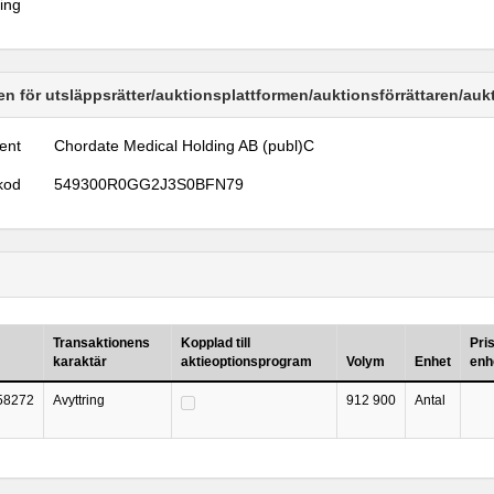
ring
n för utsläppsrätter/auktionsplattformen/auktionsförrättaren/au
ent
Chordate Medical Holding AB (publ)C
kod
549300R0GG2J3S0BFN79
Transaktionens
Kopplad till
Pri
karaktär
aktieoptionsprogram
Volym
Enhet
enh
58272
Avyttring
912 900
Antal