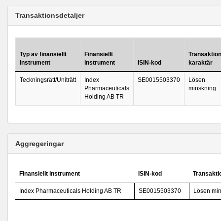
Transaktionsdetaljer
Typ av finansiellt
Finansiellt
Transaktio
instrument
instrument
ISIN-kod
karaktär
Teckningsrätt/Uniträtt
Index
SE0015503370
Lösen
Pharmaceuticals
minskning
Holding AB TR
Aggregeringar
Finansiellt instrument
ISIN-kod
Transakti
Index Pharmaceuticals Holding AB TR
SE0015503370
Lösen min