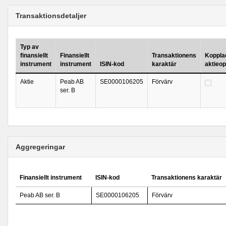
Transaktionsdetaljer
Typ av
finansiellt
Finansiellt
Transaktionens
Kopplad 
instrument
instrument
ISIN-kod
karaktär
aktieo
Aktie
Peab AB
SE0000106205
Förvärv
ser. B
Aggregeringar
Finansiellt instrument
ISIN-kod
Transaktionens karaktär
Peab AB ser. B
SE0000106205
Förvärv